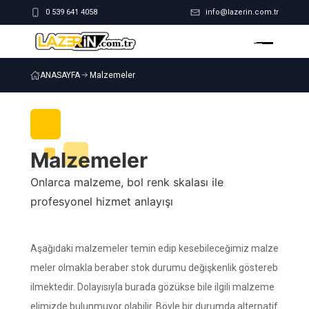
0 539 641 4058
info@lazerin.com.tr
ANASAYFA
Malzemeler
Malzemeler
Onlarca malzeme, bol renk skalası ile
profesyonel hizmet anlayışı
Aşağıdaki malzemeler temin edip kesebileceğimiz malze
meler olmakla beraber stok durumu değişkenlik göstereb
ilmektedir. Dolayısıyla burada gözükse bile ilgili malzeme
elimizde bulunmuyor olabilir. Böyle bir durumda alternatif