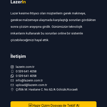
Lazer
In
Lazer kesime ihtiyacı olan müşterilerin gerek makineye,
gerekse malzemeye ulaşmada karşılaştığı sorunları gördükten
sonra çözüm arayışına girdik. Günümüzün teknolojik
imkanlarını kullanarak bu sorunları online bir sistemle
çözebileceğimizi hayal ettik.
İletişim
lazerin.com.tr
0 539 641 4058
0 539 641 4058
info@lazerin.com.tr
upload@lazerin.com.tr
Çiftlik M. Hastane C. No:62/A Gölcük/Kocaeli
Hazır Çizim Dosyası ile Teklif Al