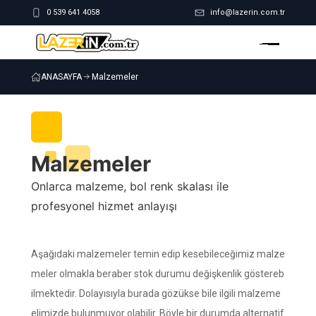
0 539 641 4058
info@lazerin.com.tr
ANASAYFA
Malzemeler
Malzemeler
Onlarca malzeme, bol renk skalası ile
profesyonel hizmet anlayışı
Aşağıdaki malzemeler temin edip kesebileceğimiz malze
meler olmakla beraber stok durumu değişkenlik göstereb
ilmektedir. Dolayısıyla burada gözükse bile ilgili malzeme
elimizde bulunmuyor olabilir. Böyle bir durumda alternatif