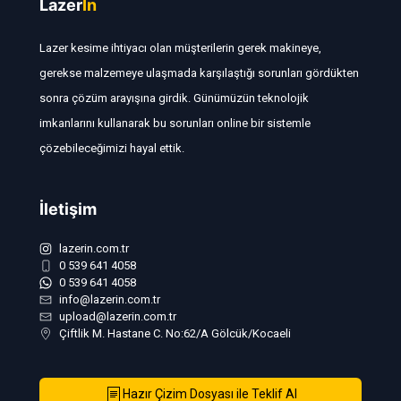
Lazer
In
Lazer kesime ihtiyacı olan müşterilerin gerek makineye,
gerekse malzemeye ulaşmada karşılaştığı sorunları gördükten
sonra çözüm arayışına girdik. Günümüzün teknolojik
imkanlarını kullanarak bu sorunları online bir sistemle
çözebileceğimizi hayal ettik.
İletişim
lazerin.com.tr
0 539 641 4058
0 539 641 4058
info@lazerin.com.tr
upload@lazerin.com.tr
Çiftlik M. Hastane C. No:62/A Gölcük/Kocaeli
Hazır Çizim Dosyası ile Teklif Al