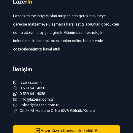
Lazer
In
Lazer kesime ihtiyacı olan müşterilerin gerek makineye,
gerekse malzemeye ulaşmada karşılaştığı sorunları gördükten
sonra çözüm arayışına girdik. Günümüzün teknolojik
imkanlarını kullanarak bu sorunları online bir sistemle
çözebileceğimizi hayal ettik.
İletişim
lazerin.com.tr
0 539 641 4058
0 539 641 4058
info@lazerin.com.tr
upload@lazerin.com.tr
Çiftlik M. Hastane C. No:62/A Gölcük/Kocaeli
Hazır Çizim Dosyası ile Teklif Al