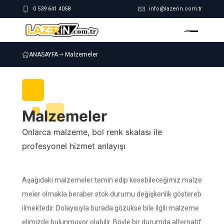
0 539 641 4058
info@lazerin.com.tr
ANASAYFA
Malzemeler
Malzemeler
Onlarca malzeme, bol renk skalası ile
profesyonel hizmet anlayışı
Aşağıdaki malzemeler temin edip kesebileceğimiz malze
meler olmakla beraber stok durumu değişkenlik göstereb
ilmektedir. Dolayısıyla burada gözükse bile ilgili malzeme
elimizde bulunmuyor olabilir. Böyle bir durumda alternatif