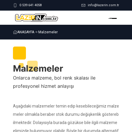
0 539 641 4058
info@lazerin.com.tr
ANASAYFA
Malzemeler
Malzemeler
Onlarca malzeme, bol renk skalası ile
profesyonel hizmet anlayışı
Aşağıdaki malzemeler temin edip kesebileceğimiz malze
meler olmakla beraber stok durumu değişkenlik göstereb
ilmektedir. Dolayısıyla burada gözükse bile ilgili malzeme
elimizde bulunmuyor olabilir. Böyle bir durumda alternatif